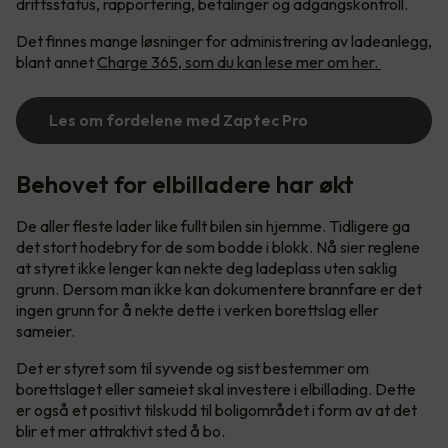
driftsstatus, rapportering, betalinger og adgangskontroll.
Det finnes mange løsninger for administrering av ladeanlegg,
blant annet
Charge 365, som du kan lese mer om her.
Les om fordelene med Zaptec Pro
Behovet for elbilladere har økt
De aller fleste lader like fullt bilen sin hjemme. Tidligere ga
det stort hodebry for de som bodde i blokk. Nå sier reglene
at styret ikke lenger kan nekte deg ladeplass uten saklig
grunn. Dersom man ikke kan dokumentere brannfare er det
ingen grunn for å nekte dette i verken borettslag eller
sameier.
Det er styret som til syvende og sist bestemmer om
borettslaget eller sameiet skal investere i elbillading. Dette
er også et positivt tilskudd til boligområdet i form av at det
blir et mer attraktivt sted å bo.