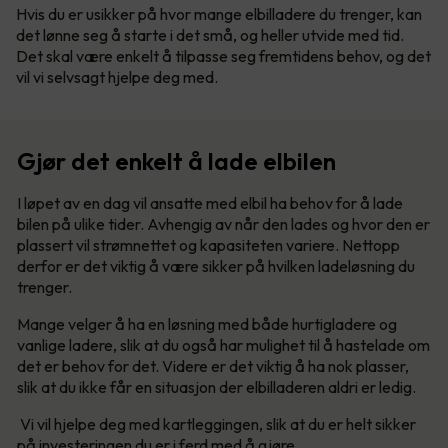
Hvis du er usikker på hvor mange elbilladere du trenger, kan
det lønne seg å starte i det små, og heller utvide med tid.
Det skal være enkelt å tilpasse seg fremtidens behov, og det
vil vi selvsagt hjelpe deg med.
Gjør det enkelt å lade elbilen
I løpet av en dag vil ansatte med elbil ha behov for å lade
bilen på ulike tider. Avhengig av når den lades og hvor den er
plassert vil strømnettet og kapasiteten variere. Nettopp
derfor er det viktig å være sikker på hvilken ladeløsning du
trenger.
Mange velger å ha en løsning med både hurtigladere og
vanlige ladere, slik at du også har mulighet til å hastelade om
det er behov for det. Videre er det viktig å ha nok plasser,
slik at du ikke får en situasjon der elbilladeren aldri er ledig.
Vi vil hjelpe deg med kartleggingen, slik at du er helt sikker
på investeringen du er i ferd med å gjøre.