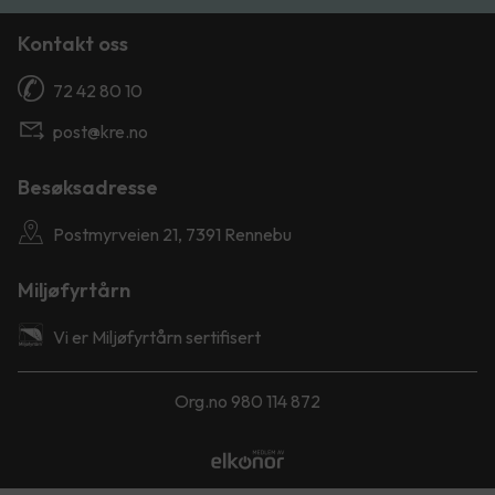
Kontakt oss
72 42 80 10
post@kre.no
Besøksadresse
Postmyrveien 21, 7391 Rennebu
Miljøfyrtårn
Vi er Miljøfyrtårn sertifisert
Org.no 980 114 872