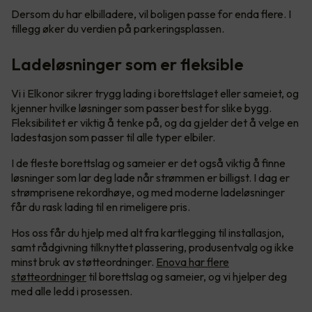
Dersom du har elbilladere, vil boligen passe for enda flere. I
tillegg øker du verdien på parkeringsplassen.
Ladeløsninger som er fleksible
Vi i Elkonor sikrer trygg lading i borettslaget eller sameiet, og
kjenner hvilke løsninger som passer best for slike bygg.
Fleksibilitet er viktig å tenke på, og da gjelder det å velge en
ladestasjon som passer til alle typer elbiler.
I de fleste borettslag og sameier er det også viktig å finne
løsninger som lar deg lade når strømmen er billigst. I dag er
strømprisene rekordhøye, og med moderne ladeløsninger
får du rask lading til en rimeligere pris.
Hos oss får du hjelp med alt fra kartlegging til installasjon,
samt rådgivning tilknyttet plassering, produsentvalg og ikke
minst bruk av støtteordninger.
Enova har flere
støtteordninger
til borettslag og sameier, og vi hjelper deg
med alle ledd i prosessen.