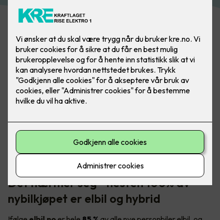
I Norge er det et stort, og voksende behov for tilgjengelige
elbilladere - både i borettslaget og på arbeidsplassen.
Foto: Marthe Thu (for Zaptec)
Det nærmer seg - nesten 100% av
nybilkjøpet er elbil og hybrid
Ifølge
elbil.no
er hele
85 %
av alle nye personbiler elbil, og