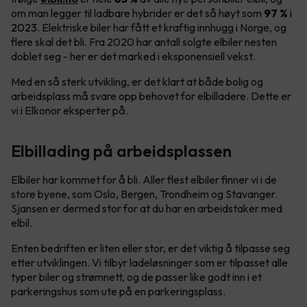
om man legger til ladbare hybrider er det så høyt som
97 %
i
2023
. Elektriske biler har fått et kraftig innhugg i Norge, og
flere skal det bli. Fra 2020 har antall solgte elbiler nesten
doblet seg - her er det marked i eksponensiell vekst.
Med en så sterk utvikling, er det klart at både bolig og
arbeidsplass må svare opp behovet for elbilladere. Dette er
vi i Elkonor eksperter på.
Elbillading på arbeidsplassen
Elbiler har kommet for å bli. Aller flest elbiler finner vi i de
store byene, som Oslo, Bergen, Trondheim og Stavanger.
Sjansen er dermed stor for at du har en arbeidstaker med
elbil.
Enten bedriften er liten eller stor, er det viktig å tilpasse seg
etter utviklingen. Vi tilbyr ladeløsninger som er tilpasset alle
typer biler og strømnett, og de passer like godt inn i et
parkeringshus som ute på en parkeringsplass.