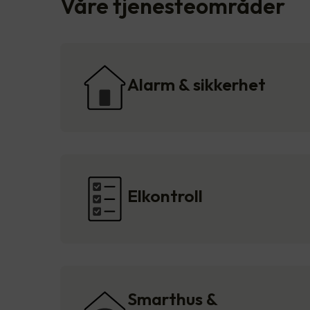
Våre tjenesteområder
Alarm & sikkerhet
Elkontroll
Smarthus &