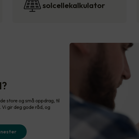
solcellekalkulator
d?
de store og små oppdrag, til
Vi gir deg gode råd, og
enester