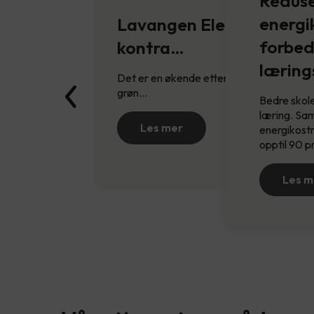
Redus
energi
Lavangen Elektro sikrer
forbed
kontra…
læring
Det er en økende etterspørsel etter
grøn…
Bedre skole
læring. Sam
Les mer
energikost
opptil 90 p
Les m