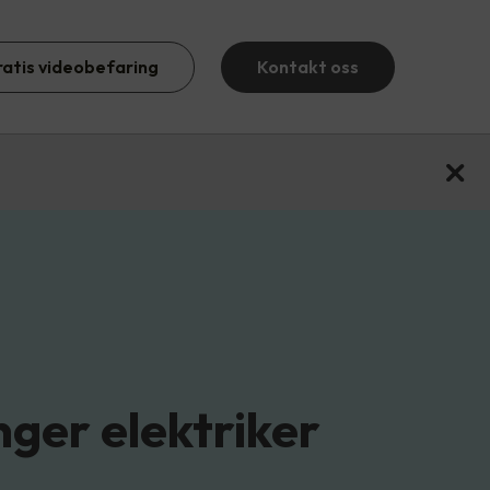
ratis videobefaring
Kontakt oss
nger elektriker