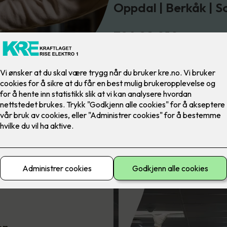
Oppdal | Berkåk | 
724 28 010