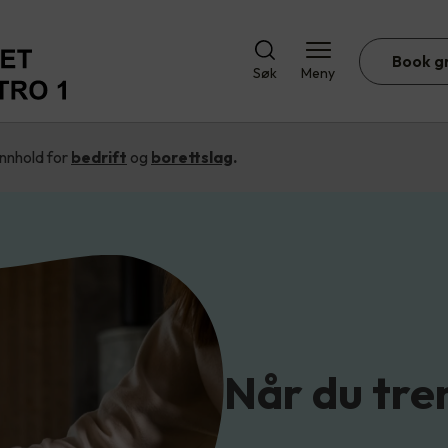
Book g
Søk
Meny
 innhold for
bedrift
og
borettslag
.
Når du tre