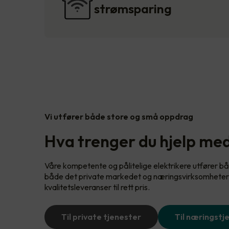
strømsparing
Vi utfører både store og små oppdrag
Hva trenger du hjelp me
Våre kompetente og pålitelige elektrikere utfører bå
både det private markedet og næringsvirksomheter. 
kvalitetsleveranser til rett pris.
Til private tjenester
Til næringstj