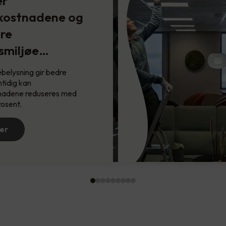
er
kostnadene og
Oppussing før boligsalg -
re
hva…
smiljøe…
For å få høyere avkastning på
boligsalge…
belysning gir bedre
tidig kan
Les mer
nadene reduseres med
rosent.
er